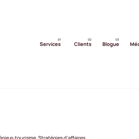
Services
Clients
Blogue
Méd
égie e-tourisme
Stratégies d'affaires