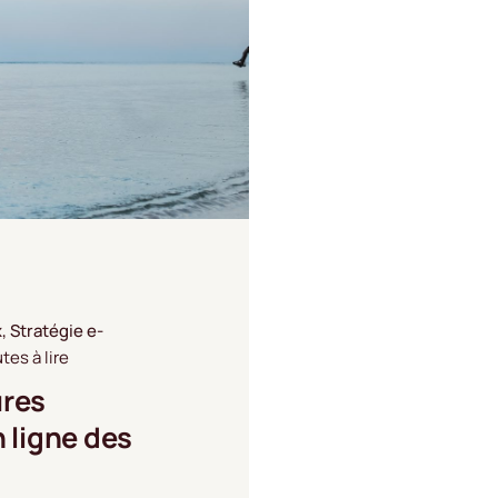
x
Stratégie e-
tes à lire
ures
 ligne des