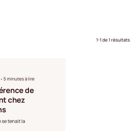
1-1 de 1 résultats
5 minutes à lire
érence de
nt chez
ns
 se tenait la